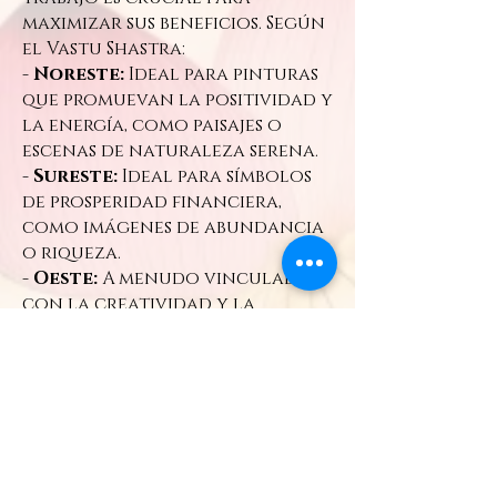
maximizar sus beneficios. Según
el Vastu Shastra:
-
Noreste:
Ideal para pinturas
que promuevan la positividad y
la energía, como paisajes o
escenas de naturaleza serena.
-
Sureste:
Ideal para símbolos
de prosperidad financiera,
como imágenes de abundancia
o riqueza.
-
Oeste:
A menudo vinculado
con la creatividad y la
expresión, adecuado para obras
de arte que inspiran
innovación.
Explora nuestra colección
Vishvakrit ofrece una cuidada