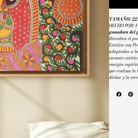
TAMAÑO: 22
HECHO POR: F
ganadora del 
Descubra el po
Estética con P
adaptadas a la 
encanto estéti
energía espirit
que realzan la 
divina y la se