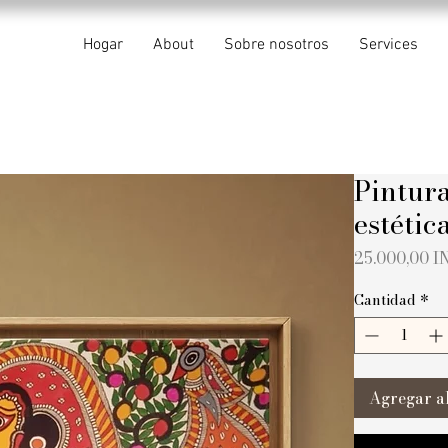
Hogar
About
Sobre nosotros
Services
Pintura
estétic
25.000,00 I
Cantidad
*
Agregar al