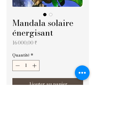
Mandala solaire
énergisant
Prix
16 000,00 ₹
Quantité
*
Ajouter au panier
Commander et payer
Une œuvre d'art mandala 
représentant l'énergie et la positivité, 
réalisée avec des techniques 